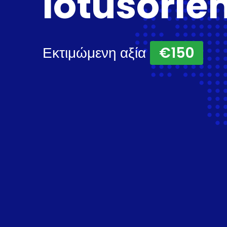
lotusorie
Εκτιμώμενη αξία
€150