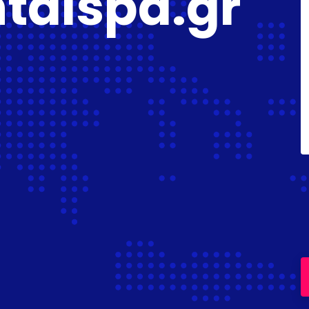
ntalspa.gr