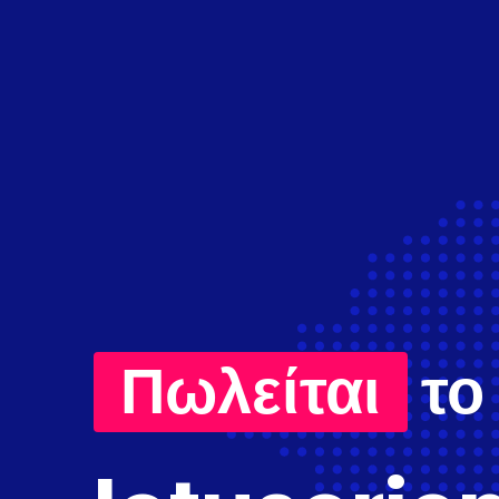
Πωλείται
το